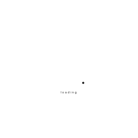
Kerner Spätlese
8,20
€
Riesling Spätlese
8,50
€
loading
Riesling extra dry
9,10
€